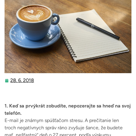
28. 6. 2018
28.
6.
2018
1. Keď sa prvýkrát zobudíte, nepozerajte sa hneď na svoj
telefón.
E-mail je známym spúšťačom stresu. A prečítanie len
troch negatívnych správ ráno zvyšuje šance, že budete
mať „nešťastný“ deň o 27 percent, podľa výskumu