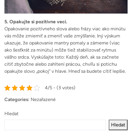
5. Opakujte si pozitívne veci.
Opakovanie pozitívneho slova alebo frázy viac ako minútu
vás môže zmierniť a zmeniť vaše zmýšľanie. Iný výskum
ukazuje, že opakovanie mantry pomaly a zámerne (viac
ako šesťkrát za minútu) môže tiež stabilizovať rytmus
vášho srdca. Vyskúšajte toto: Každý deň, ak sa začnete
cítiť zbytočne alebo zahltení prácou, chvíľu si potichu
opakujte slovo „pokoj“ v hlave. Hneď sa budete cítiť lepšie.
4/5 - (3 votes)
Categories:
Nezařazené
Hledat
Hledat