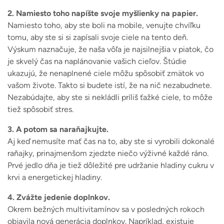
2. Namiesto toho napíšte svoje myšlienky na papier.
Namiesto toho, aby ste boli na mobile, venujte chvíľku
tomu, aby ste si si zapísali svoje ciele na tento deň.
Výskum naznačuje, že naša vôľa je najsilnejšia v piatok, čo
je skvelý čas na naplánovanie vašich cieľov. Štúdie
ukazujú, že nenaplnené ciele môžu spôsobiť zmätok vo
vašom živote. Takto si budete istí, že na nič nezabudnete.
Nezabúdajte, aby ste si nekládli príliš ťažké ciele, to môže
tiež spôsobiť stres.
3. A potom sa naraňajkujte.
Aj keď nemusíte mať čas na to, aby ste si vyrobili dokonalé
raňajky, prinajmenšom zjedzte niečo výživné každé ráno.
Prvé jedlo dňa je tiež dôležité pre udržanie hladiny cukru v
krvi a energetickej hladiny.
4. Zvážte jedenie doplnkov.
Okrem bežných multivitamínov sa v posledných rokoch
objavila nová generácia doplnkov. Napríklad, existuje