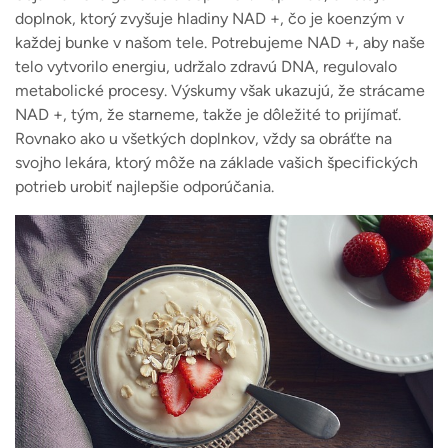
doplnok, ktorý zvyšuje hladiny NAD +, čo je koenzým v
každej bunke v našom tele. Potrebujeme NAD +, aby naše
telo vytvorilo energiu, udržalo zdravú DNA, regulovalo
metabolické procesy. Výskumy však ukazujú, že strácame
NAD +, tým, že starneme, takže je dôležité to prijímať.
Rovnako ako u všetkých doplnkov, vždy sa obráťte na
svojho lekára, ktorý môže na základe vašich špecifických
potrieb urobiť najlepšie odporúčania.