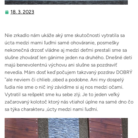
18. 3. 2023
18.
3.
2023
Nie zrkadlo nám ukáže aký sme skutočnosti vytratila sa
úcta medzi mami ľuďmi samé ohováranie, posmešky
nekonečná drzosť vládne aj medzi deťmi prestali sme sa
slušne zhovárať len gánime jeden na druhého. Dnešné deti
majú benevolentnú výchovu ani slušne sa pozdraviť
nevedia. Mám dosť keď počujem takzvaný pozdrav DOBRÝ
ˇale neviem či chlieb ,obed a podobne. Ani my dospelý
ľudia nie sme o nič iný závidíme si aj nos medzi očami.
Vytratil sa rešpekt sme ku sebe zlý. Je to jeden veľký
začarovaný kolotoč ktorý nás vtiahol úplne na samé dno čo
sa týka charakteru ,úcty medzi nami ľuďmi.