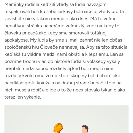
Maminky rodičia keď žili vtedy sa ľudia navzájom
rešpektovali boli ku sebe láskavý bola síce aj vtedy určitá
závisť ale nie v takom meradle ako dnes. Má to veľmi
negatívnu stránku naberáme veľmi zlý smer niekedy to
človeku pripadá ako keby sme smerovali totálnej
apokalypse. My ľudia by sme si mali zahrať nie len občas
spoločenskú hru Človeče nehnevaj sa. Aby sa táto situácia
keď aká tu vládne medzi nami obrátila k lepšiemu. Len sa
pozrime trochu viac do histórie ľudia si voľakedy výkaly
nerobili medzi sebou rozdiely aj keď boli medzi nimi
rozdiely kvôli tomu že niektoré skupiny boli bohaté ako
napríklad grofi ,knieža a na druhej strane bedač ktorá na
nich musela robiť ale ide o to že neexistovalo tykanie ako
teraz len vykanie.