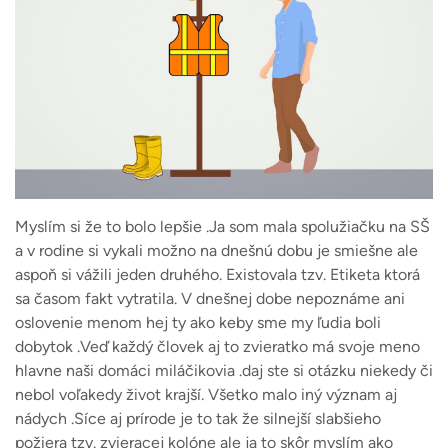
Myslím si že to bolo lepšie .Ja som mala spolužiačku na SŠ
a v rodine si vykali možno na dnešnú dobu je smiešne ale
aspoň si vážili jeden druhého. Existovala tzv. Etiketa ktorá
sa časom fakt vytratila. V dnešnej dobe nepoznáme ani
oslovenie menom hej ty ako keby sme my ľudia boli
dobytok .Veď každý človek aj to zvieratko má svoje meno
hlavne naši domáci miláčikovia .daj ste si otázku niekedy či
nebol voľakedy život krajší. Všetko malo iný význam aj
nádych .Síce aj prírode je to tak že silnejší slabšieho
požiera tzv. zvieracej kolóne ale ja to skôr myslím ako