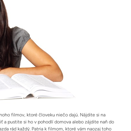
noho filmov, ktoré človeku niečo dajú. Nájdite si na
iť a pustite si ho v pohodlí domova alebo zájdite naň do
zda rád každý. Patria k filmom, ktoré vám naozaj toho