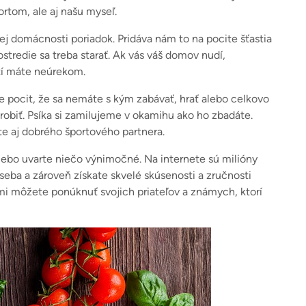
ortom, ale aj našu myseľ.
ej domácnosti poriadok. Pridáva nám to na pocite šťastia
stredie sa treba starať. Ak vás váš domov nudí,
tí máte neúrekom.
 pocit, že sa nemáte s kým zabávať, hrať alebo celkovo
 urobiť. Psíka si zamilujeme v okamihu ako ho zbadáte.
te aj dobrého športového partnera.
ebo uvarte niečo výnimočné. Na internete sú milióny
eba a zároveň získate skvelé skúsenosti a zručnosti
i môžete ponúknuť svojich priateľov a známych, ktorí