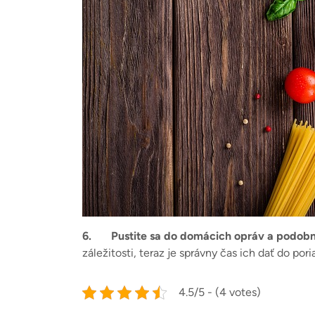
6.
Pustite sa do domácich opráv a podob
záležitosti, teraz je správny čas ich dať do p
4.5/5 - (4 votes)