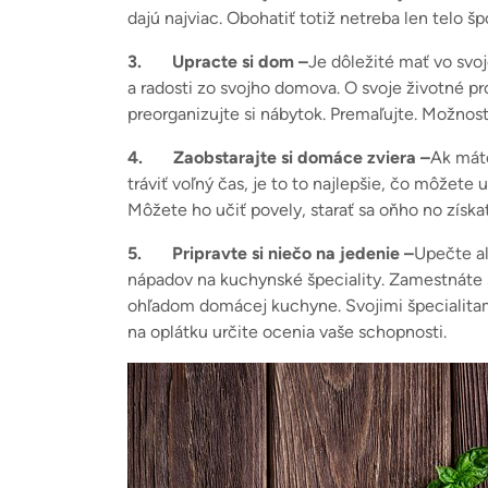
dajú najviac. Obohatiť totiž netreba len telo šp
3.
Upracte si dom –
Je dôležité mať vo svoj
a radosti zo svojho domova. O svoje životné pro
preorganizujte si nábytok. Premaľujte. Možnos
4.
Zaobstarajte si domáce zviera –
Ak máte
tráviť voľný čas, je to to najlepšie, čo môžete
Môžete ho učiť povely, starať sa oňho no získa
5.
Pripravte si niečo na jedenie –
Upečte al
nápadov na kuchynské špeciality. Zamestnáte s
ohľadom domácej kuchyne. Svojimi špecialitam
na oplátku určite ocenia vaše schopnosti.