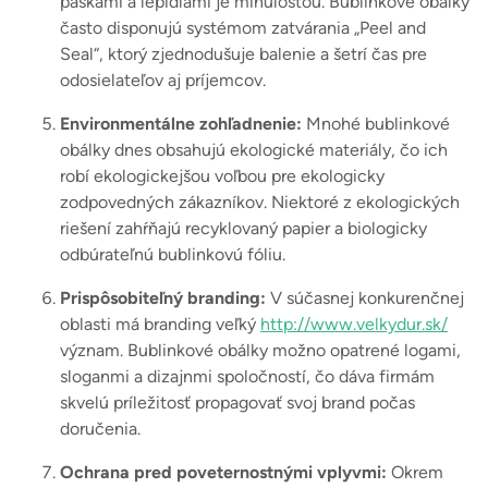
páskami a lepidlami je minulosťou. Bublinkové obálky
často disponujú systémom zatvárania „Peel and
Seal“, ktorý zjednodušuje balenie a šetrí čas pre
odosielateľov aj príjemcov.
Environmentálne zohľadnenie:
Mnohé bublinkové
obálky dnes obsahujú ekologické materiály, čo ich
robí ekologickejšou voľbou pre ekologicky
zodpovedných zákazníkov. Niektoré z ekologických
riešení zahŕňajú recyklovaný papier a biologicky
odbúrateľnú bublinkovú fóliu.
Prispôsobiteľný branding:
V súčasnej konkurenčnej
oblasti má branding veľký
http://www.velkydur.sk/
význam. Bublinkové obálky možno opatrené logami,
sloganmi a dizajnmi spoločností, čo dáva firmám
skvelú príležitosť propagovať svoj brand počas
doručenia.
Ochrana pred poveternostnými vplyvmi:
Okrem