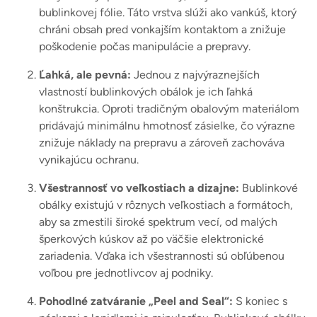
bublinkovej fólie. Táto vrstva slúži ako vankúš, ktorý
chráni obsah pred vonkajším kontaktom a znižuje
poškodenie počas manipulácie a prepravy.
Ľahká, ale pevná:
Jednou z najvýraznejších
vlastností bublinkových obálok je ich ľahká
konštrukcia. Oproti tradičným obalovým materiálom
pridávajú minimálnu hmotnosť zásielke, čo výrazne
znižuje náklady na prepravu a zároveň zachováva
vynikajúcu ochranu.
Všestrannosť vo veľkostiach a dizajne:
Bublinkové
obálky existujú v rôznych veľkostiach a formátoch,
aby sa zmestili široké spektrum vecí, od malých
šperkových kúskov až po väčšie elektronické
zariadenia. Vďaka ich všestrannosti sú obľúbenou
voľbou pre jednotlivcov aj podniky.
Pohodlné zatváranie „Peel and Seal“:
S koniec s