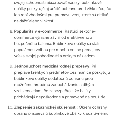
svojej schopnosti absorbovať nárazy, bublinkové
obálky poskytujú aj určitú ochranu pred vlhkosťou, čo
ich robí vhodnými pre prepravu vecí, ktoré sú citlivé
na dážď alebo vlhkosť.
Popularita v e-commerce:
Rastúci sektor e-
commerce výrazne závisí od efektívneho a
bezpečného balenia. Bublinkové obálky sa stali
populárnou voľbou pre mnoho online predajcov
vďaka svojej pohodlnosti a nízkym nákladom.
Jednoduchosť medzinárodnej prepravy:
Pri
preprave krehkých predmetov cez hranice poskytujú
bublinkové obálky dodatočnú ochranu proti
možnému hrubému zaobchádzaniu a dlhým
vzdialenostiam, čo zabezpečuje, že balíky
prichádzajú nepoškodené a pripravené na použitie.
Zlepšenie zákazníckej skúsenosti:
Okrem ochrany
obsahu prispievajú bublinkové obálky k pozitívnemu