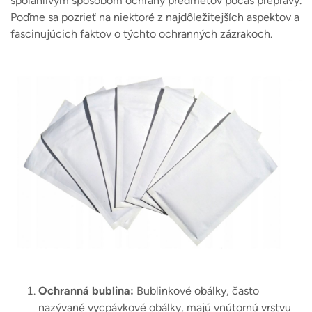
spoľahlivým spôsobom ochrany predmetov počas prepravy.
Poďme sa pozrieť na niektoré z najdôležitejších aspektov a
fascinujúcich faktov o týchto ochranných zázrakoch.
Ochranná bublina:
Bublinkové obálky, často
nazývané vycpávkové obálky, majú vnútornú vrstvu