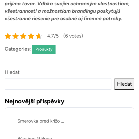
prijíma tovar. Vďaka svojim ochranným vlastnostiam,
všestrannosti a možnostiam brandingu poskytujú
všestranné riešenie pre osobné aj firemné potreby.
4.7/5 - (6 votes)
Categories:
Produkty
Hledat
Hledat
Nejnovější příspěvky
Smerovka pred križo …
Bývajme štýlovo