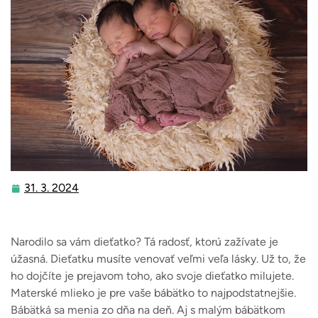
31. 3. 2024
31.
3.
2024
Narodilo sa vám dieťatko? Tá radosť, ktorú zažívate je
úžasná. Dieťatku musíte venovať veľmi veľa lásky. Už to, že
ho dojčíte je prejavom toho, ako svoje dieťatko milujete.
Materské mlieko je pre vaše bábätko to najpodstatnejšie.
Bábätká sa menia zo dňa na deň. Aj s malým bábätkom