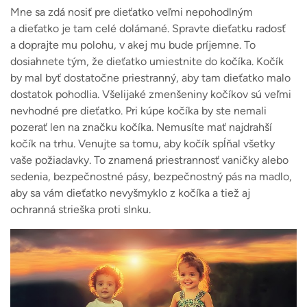
Mne sa zdá nosiť pre dieťatko veľmi nepohodlným
a dieťatko je tam celé dolámané. Spravte dieťatku radosť
a doprajte mu polohu, v akej mu bude príjemne. To
dosiahnete tým, že dieťatko umiestnite do kočíka. Kočík
by mal byť dostatočne priestranný, aby tam dieťatko malo
dostatok pohodlia. Všelijaké zmenšeniny kočíkov sú veľmi
nevhodné pre dieťatko. Pri kúpe kočíka by ste nemali
pozerať len na značku kočíka. Nemusíte mať najdrahší
kočík na trhu. Venujte sa tomu, aby kočík spĺňal všetky
vaše požiadavky. To znamená priestrannosť vaničky alebo
sedenia, bezpečnostné pásy, bezpečnostný pás na madlo,
aby sa vám dieťatko nevyšmyklo z kočíka a tiež aj
ochranná strieška proti slnku.