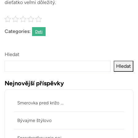
dieťatko veľmi dôležitý.
Categories:
Deti
Hledat
Hledat
Nejnovější příspěvky
Smerovka pred križo …
Bývajme štýlovo
Sprostredkovanie poi …