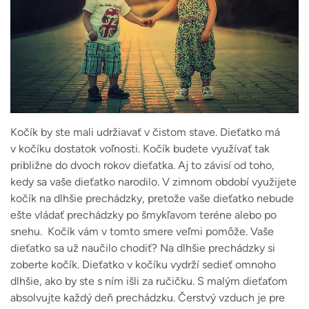
Kočík by ste mali udržiavať v čistom stave. Dieťatko má
v kočíku dostatok voľnosti. Kočík budete využívať tak
približne do dvoch rokov dieťatka. Aj to závisí od toho,
kedy sa vaše dieťatko narodilo. V zimnom období využijete
kočík na dlhšie prechádzky, pretože vaše dieťatko nebude
ešte vládať prechádzky po šmykľavom teréne alebo po
snehu.
Kočík vám v tomto smere veľmi pomôže. Vaše
dieťatko sa už naučilo chodiť? Na dlhšie prechádzky si
zoberte kočík. Dieťatko v kočíku vydrží sedieť omnoho
dlhšie, ako by ste s ním išli za ručičku. S malým dieťaťom
absolvujte každý deň prechádzku. Čerstvý vzduch je pre