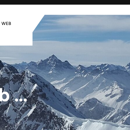
WEB
b …