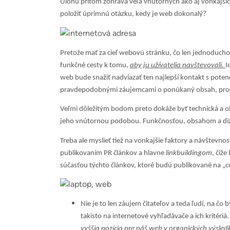
Úlohu pritom zohráva veľa vnútorných ako aj vonkajšíc
položiť úprimnú otázku,
kedy je web dokonalý?
Pretože mať za cieľ webovú stránku, čo len jednoducho 
funkčné cesty k tomu,
aby ju užívatelia navštevovali.
I
web bude snažiť nadviazať ten najlepší kontakt s pote
pravdepodobnými záujemcami o ponúkaný obsah, produk
Veľmi dôležitým bodom preto dokáže byť technická a ob
jeho vnútornou podobou. Funkčnosťou, obsahom a di
Treba ale myslieť tiež na vonkajšie faktory a návštevno
publikovaním PR článkov a hlavne
linkbuildingom
, čiž
súčasťou týchto článkov, ktoré budú publikované na „c
Nie je to len záujem čitateľov a teda ľudí, na čo
takisto na internetové vyhľadávače a ich kritér
vyššia pozícia pre náš web v organických výsled