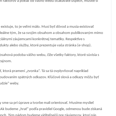
h faktorov a pokiaľ od vášho webu očakávate úspech, musíte si
existuje, to je veľmi málo. Musí byť dôvod a musia existovať
deálne tým, že sa svojim obsahom a obsahom publikovaným mimo
nciálnymi záujemcami konkrétnej tematiky. Respektíve s
ty alebo služby, ktoré prezentuje vaša stránka (e-shop).
sahová podoba vášho webu, čiže všetky faktory, ktoré súvisia s
zajnom.
sť, ktorá pramení „zvonka“. Tá sa tá ovplyvňovať napríklad
e budovaním spätných odkazov. Kľúčové slová a odkazy môžu byť
udzie“ weby.
 by sme sa pri úprave a tvorbe mali orientovať. Musíme myslieť
iá. Ak budeme „hrať“ podľa pravidiel Google, odmenou bude získaná
koch
. Tým pádom budeme viditeľnejší pre záujemcov, ktorí nás