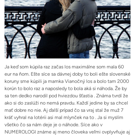
Ja keď som kúpila raz začas los maximálne som mala 60
eur na ňom. Ešte síce sa dávnej doby to boli ešte slovenské
koruny sme kúpili ja mamka Vianočný los a bolo tam 2000
korún to bolo raz a naposledy to bola aká si náhoda. Že by
sa ten dedko narodil pod hviezdou šťastia . Známa tvrdí že
ako si do zaslúži no nemá pravdu. Každí jedine by sa chcel
mať dobre no nie. Aj ďalší prípad čo sa vraj stal že muž 7
kráť vyhral na lotérii asi mal mlynček na to . Ja si myslím
všetko čo sa nám deje je o náhode. Síce ako v
NUMEROLOGI známe aj meno človeka veľmi ovplyvňuje aj