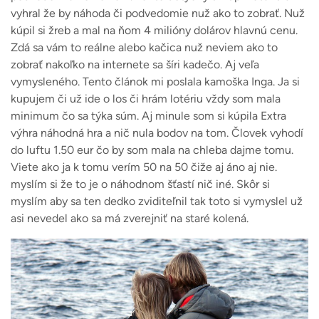
vyhral že by náhoda či podvedomie nuž ako to zobrať. Nuž
kúpil si žreb a mal na ňom 4 milióny dolárov hlavnú cenu.
Zdá sa vám to reálne alebo kačica nuž neviem ako to
zobrať nakoľko na internete sa šíri kadečo. Aj veľa
vymysleného. Tento článok mi poslala kamoška Inga. Ja si
kupujem či už ide o los či hrám lotériu vždy som mala
minimum čo sa týka súm. Aj minule som si kúpila Extra
výhra náhodná hra a nič nula bodov na tom. Človek vyhodí
do luftu 1.50 eur čo by som mala na chleba dajme tomu.
Viete ako ja k tomu verím 50 na 50 čiže aj áno aj nie.
myslím si že to je o náhodnom šťastí nič iné. Skôr si
myslím aby sa ten dedko zviditeľnil tak toto si vymyslel už
asi nevedel ako sa má zverejniť na staré kolená.