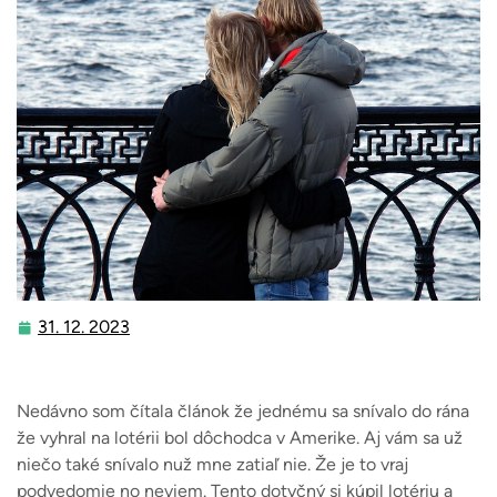
31. 12. 2023
31.
12.
2023
Nedávno som čítala článok že jednému sa snívalo do rána
že vyhral na lotérii bol dôchodca v Amerike. Aj vám sa už
niečo také snívalo nuž mne zatiaľ nie. Že je to vraj
podvedomie no neviem. Tento dotyčný si kúpil lotériu a