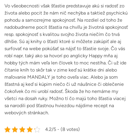
Vo všeobecnosti však šťastie predstavuje akú si radosť zo
života alebo pocit že nám nič nechýba a taktiež psychickú
pohodu a samozrejme spokojnosť. Na rozdiel od toho že
nadobudneme pocit šťastia na chvíľu je životná spokojnosť
resp. spokojnosť s kvalitou svojho života niečím čo trvá
dlhšie. Sú aj knihy o šťastí ktoré si môžete zakúpiť ale aj
surfovať na webe pokúšať sa nájsť to šťastie svoje. Čo vás
robí napr. taký ako sa hovorí po anglicky Happy mňa aj
hobby tých mám veľa len človek to moc nestíha. Či už ide
čítanie kníh to skôr tak v zime keď sú krátke dni alebo
maľovanie MANDALY je toho oveľa viac. Alebo ja som
šťastná aj keď si kúpim niečo či už náušnice či oblečenie
čokoľvek čo mi urobí radosť. Škoda že ho nemáme my
všetci na dosah ruky. Možno tí čo majú toho šťastia viacej
sa narodili pod šťastnou hviezdou nájdime recept na
webových stránkach.
4.2/5 - (8 votes)