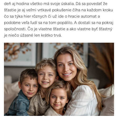
deň aj hodina všetko má svoje úskalia. Dá sa povedať že
šťastie je aj veľmi vrtkavé pokušenie číha na každom kroku
čo sa týka hier rôznych či už ide o hracie automat a
podobne veľa ľudí sa na tom popálilo. A dostali sa na pokraj
spoločnosti. Čo je vlastne šťastie a ako vlastne byť šťastný
je niečo úžasné len krátko trvá.