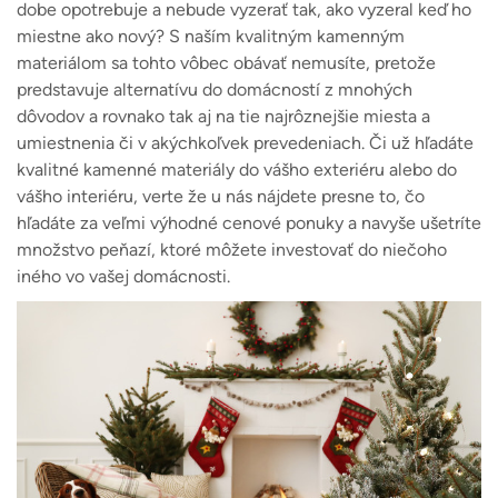
dobe opotrebuje a nebude vyzerať tak, ako vyzeral keď ho
miestne ako nový? S naším kvalitným kamenným
materiálom sa tohto vôbec obávať nemusíte, pretože
predstavuje alternatívu do domácností z mnohých
dôvodov a rovnako tak aj na tie najrôznejšie miesta a
umiestnenia či v akýchkoľvek prevedeniach. Či už hľadáte
kvalitné kamenné materiály do vášho exteriéru alebo do
vášho interiéru, verte že u nás nájdete presne to, čo
hľadáte za veľmi výhodné cenové ponuky a navyše ušetríte
množstvo peňazí, ktoré môžete investovať do niečoho
iného vo vašej domácnosti.