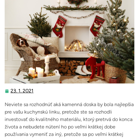
23. 1. 2021
23.
1.
Neviete sa rozhodnúť aká kamenná doska by bola najlepšia
2021
pre vašu kuchynskú linku, pretože ste sa rozhodli
investovať do kvalitného materiálu, ktorý pretrvá do konca
života a nebudete nútení ho po veľmi krátkej dobe
používania vymeniť za iný, pretože sa po veľmi krátkej