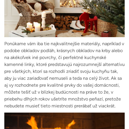
Ponúkame vám iba tie najkvalitnejšie materiály, napríklad v
podobe obkladov podláh, krásnych obkladov na krby alebo
na akékoľvek iné povrchy, či perfektné kuchynské
kamenné linky, ktoré predstavujú najrozumnejší alternatívu
pre všetkých, ktorí sa rozhodli zriadiť svoju kuchyňu tak,
aby ju viac zariaďovať nemuseli a teda na celý život. Ak sa
aj vy rozhodnete pre kvalitné prvky do vašej domácnosti,
môžete tešiť už v blízkej budúcnosti na práve to že, v
priebehu dlhých rokov ušetríte množstvo peňazí, pretože
nebudete musieť tieto miestnosti prerábať už viackrát.