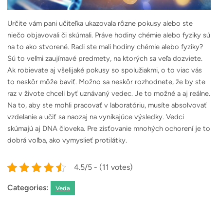
Určite vám pani učiteľka ukazovala rôzne pokusy alebo ste
niečo objavovali či skúmali. Práve hodiny chémie alebo fyziky sú
na to ako stvorené. Radi ste mali hodiny chémie alebo fyziky?
Sú to veľmi zaujímavé predmety, na ktorých sa veľa dozviete.
Ak robievate aj všelijaké pokusy so spolužiakmi, o to viac vás
to neskôr môže baviť. Možno sa neskôr rozhodnete, že by ste
raz v živote chceli byť uznávaný vedec. Je to možné a aj reálne.
Na to, aby ste mohli pracovať v laboratóriu, musíte absolvovať
vzdelanie a učiť sa naozaj na vynikajúce výsledky. Vedci
skúmajú aj DNA človeka. Pre zisťovanie mnohých ochorení je to
dobrá voľba, ako vymyslieť protilátky.
4.5/5 - (11 votes)
Categories:
Veda