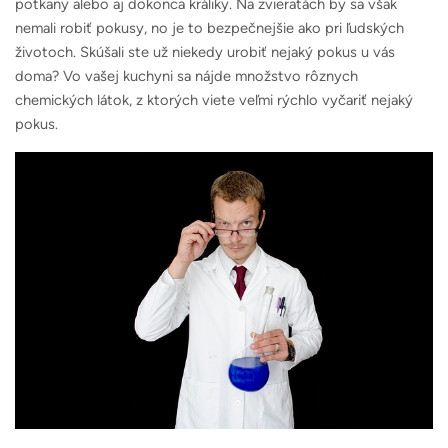
potkany alebo aj dokonca králiky. Na zvieratách by sa však
nemali robiť pokusy, no je to bezpečnejšie ako pri ľudských
životoch. Skúšali ste už niekedy urobiť nejaký pokus u vás
doma? Vo vašej kuchyni sa nájde množstvo rôznych
chemických látok, z ktorých viete veľmi rýchlo vyčariť nejaký
pokus.