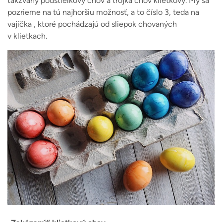
takzvaný podstieľkový chov a trojka chov klietkový. My sa
pozrieme na tú najhoršiu možnosť, a to číslo 3, teda na
vajíčka , ktoré pochádzajú od sliepok chovaných
v klietkach.