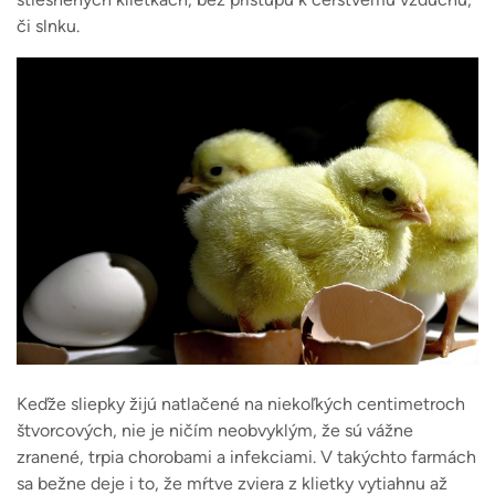
či slnku.
Keďže sliepky žijú natlačené na niekoľkých centimetroch
štvorcových, nie je ničím neobvyklým, že sú vážne
zranené, trpia chorobami a infekciami. V takýchto farmách
sa bežne deje i to, že mŕtve zviera z klietky vytiahnu až