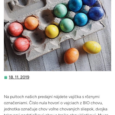
18. 11. 2019
18.
11.
2019
Na pultoch našich predajní nájdete vajíčka s rôznymi
označeniami. Číslo nula hovorí o vajciach z BIO chovu,
jednotka označuje chov voľne chovaných sliepok, dvojka