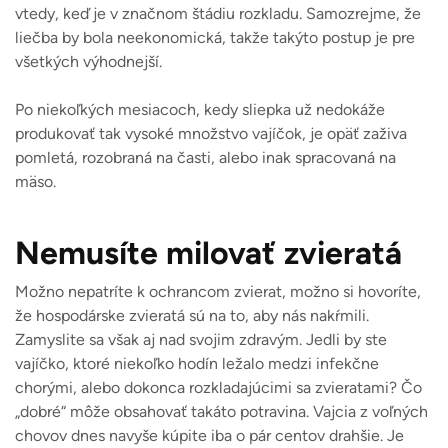
vtedy, keď je v značnom štádiu rozkladu. Samozrejme, že
liečba by bola neekonomická, takže takýto postup je pre
všetkých výhodnejší.
Po niekoľkých mesiacoch, kedy sliepka už nedokáže
produkovať tak vysoké množstvo vajíčok, je opäť zaživa
pomletá, rozobraná na časti, alebo inak spracovaná na
mäso.
Nemusíte milovať zvieratá
Možno nepatríte k ochrancom zvierat, možno si hovoríte,
že hospodárske zvieratá sú na to, aby nás nakŕmili.
Zamyslite sa však aj nad svojim zdravým. Jedli by ste
vajíčko, ktoré niekoľko hodín ležalo medzi infekčne
chorými, alebo dokonca rozkladajúcimi sa zvieratami? Čo
„dobré“ môže obsahovať takáto potravina. Vajcia z voľných
chovov dnes navyše kúpite iba o pár centov drahšie. Je