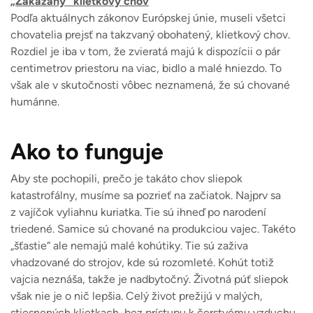
„Zakázaný“ klietkový chov
Podľa aktuálnych zákonov Európskej únie, museli všetci
chovatelia prejsť na takzvaný obohatený, klietkový chov.
Rozdiel je iba v tom, že zvieratá majú k dispozícii o pár
centimetrov priestoru na viac, bidlo a malé hniezdo. To
však ale v skutočnosti vôbec neznamená, že sú chované
humánne.
Ako to funguje
Aby ste pochopili, prečo je takáto chov sliepok
katastrofálny, musíme sa pozrieť na začiatok. Najprv sa
z vajíčok vyliahnu kuriatka. Tie sú ihneď po narodení
triedené. Samice sú chované na produkciou vajec. Takéto
„šťastie“ ale nemajú malé kohútiky. Tie sú zaživa
vhadzované do strojov, kde sú rozomleté. Kohút totiž
vajcia neznáša, takže je nadbytočný. Životná púť sliepok
však nie je o nič lepšia. Celý život prežijú v malých,
stiesnených klietkach, bez prístupu k čerstvému vzduchu,