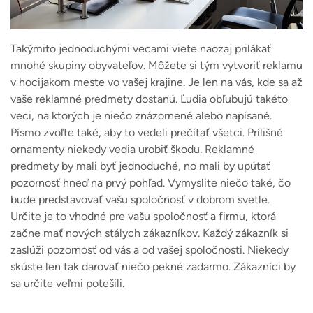
Takýmito jednoduchými vecami viete naozaj prilákať
mnohé skupiny obyvateľov. Môžete si tým vytvoriť reklamu
v hocijakom meste vo vašej krajine. Je len na vás, kde sa až
vaše reklamné predmety dostanú. Ľudia obľubujú takéto
veci, na ktorých je niečo znázornené alebo napísané.
Písmo zvoľte také, aby to vedeli prečítať všetci. Prílišné
ornamenty niekedy vedia urobiť škodu.
Reklamné
predmety by mali byť jednoduché, no mali by upútať
pozornosť hneď na prvý pohľad. Vymyslite niečo také, čo
bude predstavovať vašu spoločnosť v dobrom svetle.
Určite je to vhodné pre vašu spoločnosť a firmu, ktorá
začne mať nových stálych zákazníkov. Každý zákazník si
zaslúži pozornosť od vás a od vašej spoločnosti. Niekedy
skúste len tak darovať niečo pekné zadarmo. Zákazníci by
sa určite veľmi potešili.