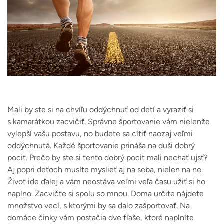
Mali by ste si na chvíľu oddýchnuť od detí a vyraziť si
s kamarátkou zacvičiť. Správne športovanie vám nielenže
vylepší vašu postavu, no budete sa cítiť naozaj veľmi
oddýchnutá.
Každé športovanie prináša na duši dobrý
pocit. Prečo by ste si tento dobrý pocit mali nechať ujsť?
Aj popri deťoch musíte myslieť aj na seba, nielen na ne.
Život ide ďalej a vám neostáva veľmi veľa času užiť si ho
naplno.
Zacvičte si spolu so mnou. Doma určite nájdete
množstvo vecí, s ktorými by sa dalo zašportovať. Na
domáce činky vám postačia dve fľaše, ktoré naplníte