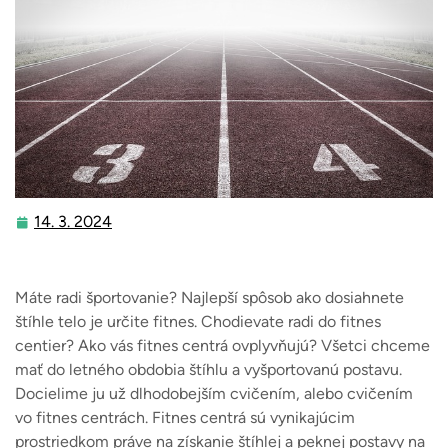
14. 3. 2024
14.
3.
2024
Máte radi športovanie? Najlepší spôsob ako dosiahnete
štíhle telo je určite fitnes. Chodievate radi do fitnes
centier? Ako vás fitnes centrá ovplyvňujú?
Všetci chceme
mať do letného obdobia štíhlu a vyšportovanú postavu.
Docielime ju už dlhodobejším cvičením, alebo cvičením
vo fitnes centrách. Fitnes centrá sú vynikajúcim
prostriedkom práve na získanie štíhlej a peknej postavy na