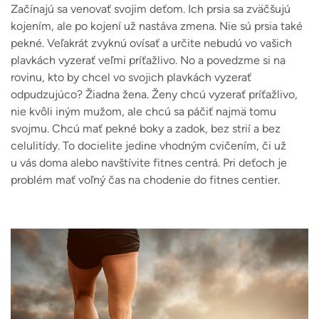
Začínajú sa venovať svojim deťom. Ich prsia sa zväčšujú
kojením, ale po kojení už nastáva zmena. Nie sú prsia také
pekné. Veľakrát zvyknú ovísať a určite nebudú vo vašich
plavkách vyzerať veľmi príťažlivo. No a povedzme si na
rovinu, kto by chcel vo svojich plavkách vyzerať
odpudzujúco? Žiadna žena. Ženy chcú vyzerať príťažlivo,
nie kvôli iným mužom, ale chcú sa páčiť najmä tomu
svojmu. Chcú mať pekné boky a zadok, bez strií a bez
celulitídy. To docielite jedine vhodným cvičením, či už
u vás doma alebo navštívite fitnes centrá. Pri deťoch je
problém mať voľný čas na chodenie do fitnes centier.