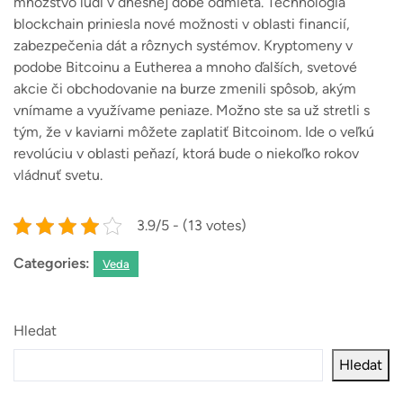
množstvo ľudí v dnešnej dobe odmieta. Technológia
blockchain priniesla nové možnosti v oblasti financií,
zabezpečenia dát a rôznych systémov. Kryptomeny v
podobe Bitcoinu a Eutherea a mnoho ďalších, svetové
akcie či obchodovanie na burze zmenili spôsob, akým
vnímame a využívame peniaze. Možno ste sa už stretli s
tým, že v kaviarni môžete zaplatiť Bitcoinom. Ide o veľkú
revolúciu v oblasti peňazí, ktorá bude o niekoľko rokov
vládnuť svetu.
3.9/5 - (13 votes)
Categories:
Veda
Hledat
Hledat