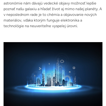
astronómie nám dávajú vedecké objavy možnosť lepšie
poznať našu galaxiu a hľadať život aj mimo našej planéty. A
v neposlednom rade je to chémia a objavovanie nových
materiálov, vďaka ktorým funguje elektronika a
technológie na neuveriteľne vyspelej úrovni.