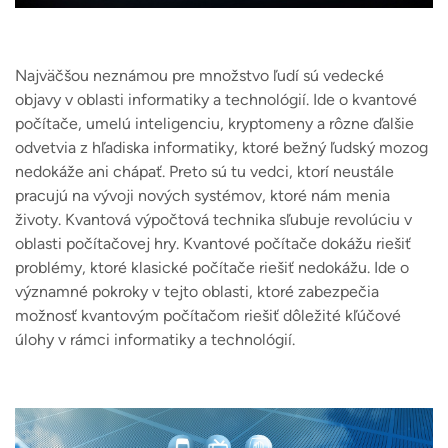
Najväčšou neznámou pre množstvo ľudí sú vedecké
objavy v oblasti informatiky a technológií. Ide o kvantové
počítače, umelú inteligenciu, kryptomeny a rôzne ďalšie
odvetvia z hľadiska informatiky, ktoré bežný ľudský mozog
nedokáže ani chápať. Preto sú tu vedci, ktorí neustále
pracujú na vývoji nových systémov, ktoré nám menia
životy. Kvantová výpočtová technika sľubuje revolúciu v
oblasti počítačovej hry. Kvantové počítače dokážu riešiť
problémy, ktoré klasické počítače riešiť nedokážu. Ide o
významné pokroky v tejto oblasti, ktoré zabezpečia
možnosť kvantovým počítačom riešiť dôležité kľúčové
úlohy v rámci informatiky a technológií.