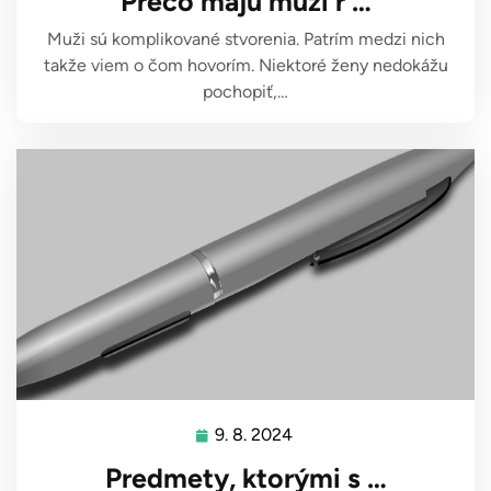
Prečo majú muži r …
2025
Muži sú komplikované stvorenia. Patrím medzi nich
takže viem o čom hovorím. Niektoré ženy nedokážu
pochopiť,…
9. 8. 2024
9.
8.
Predmety, ktorými s …
2024