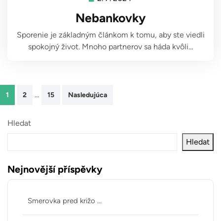
7.
Nebankovky
2024
Sporenie je základným článkom k tomu, aby ste viedli
spokojný život. Mnoho partnerov sa háda kvôli…
Stránkování
…
1
2
15
Nasledujúca
příspěvků
Hledat
Hledat
Nejnovější příspěvky
Smerovka pred križo …