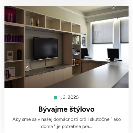
1. 3. 2025
1.
3.
Bývajme štýlovo
2025
Aby sme sa v našej domácnosti cítili skutočne " ako
doma " je potrebné pre…