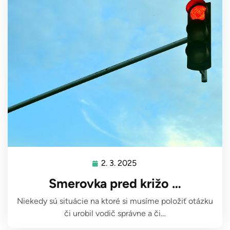
2. 3. 2025
2.
3.
Smerovka pred križo …
2025
Niekedy sú situácie na ktoré si musíme položiť otázku
či urobil vodič správne a či…