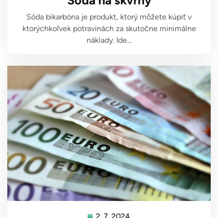
Sóda na škvrny
2024
Sóda bikarbóna je produkt, ktorý môžete kúpiť v
ktorýchkoľvek potravinách za skutočne minimálne
náklady. Ide…
2. 7. 2024
2.