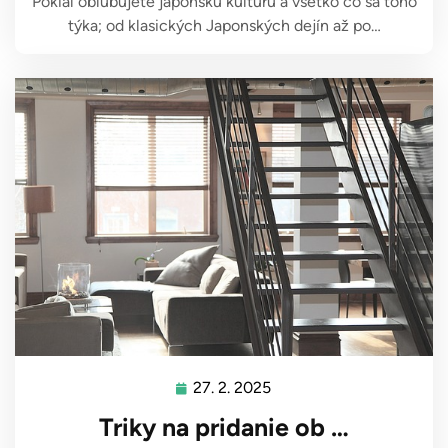
Pokiaľ obľubujete japonskú kultúru a všetko čo sa toho
týka; od klasických Japonských dejín až po…
27. 2. 2025
27.
2.
Triky na pridanie ob …
2025