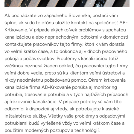
Ak pochádzate zo západného Slovenska, postačí vám
úplne, ak si do telefónu uložíte kontakt na spoločnosť AB-
Krtkovanie. V prípade akýchkoľvek problémov s upchatou
kanalizáciou alebo nepriechodnými odtokmi v domácnosti
kontaktujete pracovníkov tejto firmy, ktorí k vám dorazia
vo veľmi krátko čase, a to dokonca aj v dňoch pracovného
pokoja a počas sviatkov. Problémy s kanalizáciou totiž
väčšinou neznesú žiaden odklad, čo pracovníci tejto firmy
veľmi dobre vedia, preto sú ku klientom veľmi ústretoví a
nikdy neodmietnu požadovanú pomoc. Okrem krtkovania
kanalizácie firma AB-Krkovanie ponúka aj monitoring
potrubia, trasovanie potrubia a v tých najťažších prípadoch
aj frézovanie kanalizácie. V prípade potreby sú vám títo
odborníci k dispozícii aj vtedy, ak potrebujete klasické
inštalatérske služby. Všetky vaše problémy s odpadovými
potrubiami budú vyriešené vždy vo veľmi krátkom čase a
použitím moderných postupov a technológií.